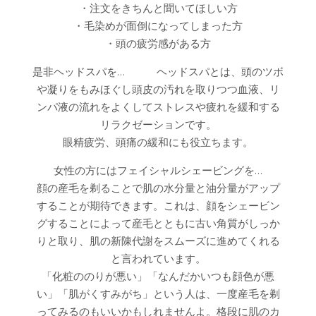
・注文をきちんと聞いてほしい方
・毛染めが面倒になってしまった方
・頭の疲労感がある方
是非ヘッドスパを… ヘッドスパとは、頭のツボ
や凝りをもみほぐし頭皮の汚れを取りつつ血液、リ
ンパ液の流れをよくしてストレスや疲れを緩和する
リラクゼーションです。
眼精疲労、頭痛の緩和にも役立ちます。
女性の方にはフェイシャルシェービングを…
顔の産毛を剃ることで肌の水分量と油分量がアップ
することが期待できます。これは、顔をシェービン
グすることによって産毛とともに古い角質がしっか
りと取り、肌の新陳代謝をスムーズに進めてくれる
と言われています。
「化粧ののりが悪い」「なんだかいつも顔色が悪
い」「肌がくすみがち」という人は、一度産毛を剃
ってみるのもいいかもしれませんよ。格段に肌のカ