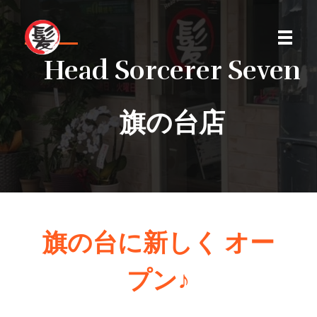
Head Sorcerer Seven
Lucky7
Lucky 7 は地域満足度Ｎｏ.１のお店を目指している理容室・ ヘアーサロン。
旗の台店
旗の台に新しく オー
プン♪