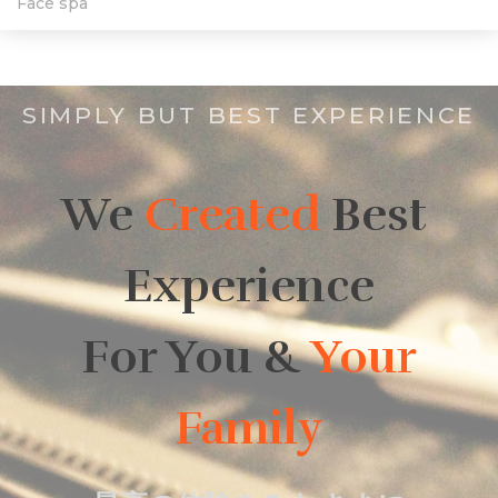
Face spa
SIMPLY BUT BEST EXPERIENCE
We
Created
Best
Experience
For You &
Your
Family